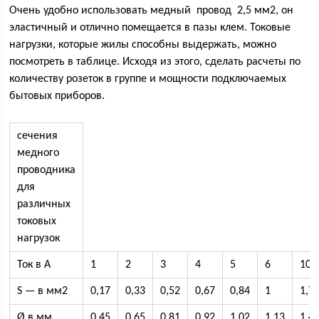
Очень удобно использовать медный провод 2,5 мм2, он
эластичный и отлично помещается в пазы клем. Токовые
нагрузки, которые жилы способны выдержать, можно
посмотреть в таблице. Исходя из этого, сделать расчеты по
количеству розеток в группе и мощности подключаемых
бытовых приборов.
сечения
медного
проводника
для
различных
токовых
нагрузок
Ток в А
1
2
3
4
5
6
10
S — в мм2
0,17
0,33
0,52
0,67
0,84
1
1,7
Ø в мм
0,45
0,65
0,81
0,92
1,02
1,13
1,4