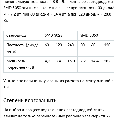
номинальную мощность 4,8 Вт. Для ленты со светодиодами
SMD 5050 эти цифры конечно выше: при плотности 30 диод/
м – 7,2 Вт, при 60 диод/м – 14,4 Вт, а при 120 диод/м – 28,8
Вт.
Светодиод
SMD 3028
SMD 5050
Плотность (диод/
60
120
240
30
60
120
метр)
Мощность
4,2
8,4
16,8
7,2
14,4
28,8
потребления, Вт
Учтите, что величины указаны из расчета на ленту длиной в
1 м.
Степень влагозащиты
На выбор и процесс подключения светодиодной ленты
влияют не только перечисленные рабочие характеристики,