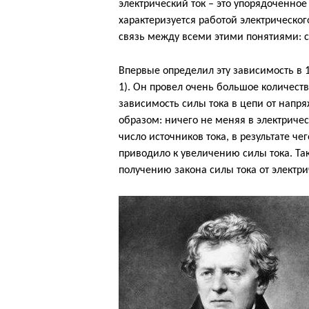
электрический ток – это упорядоченно
характеризуется работой электрическог
связь между всеми этими понятиями: с
Впервые определил эту зависимость в 1
1). Он провел очень большое количеств
зависимость силы тока в цепи от нап
образом: ничего не меняя в электриче
число источников тока, в результате ч
приводило к увеличению силы тока. Т
получению закона силы тока от электри