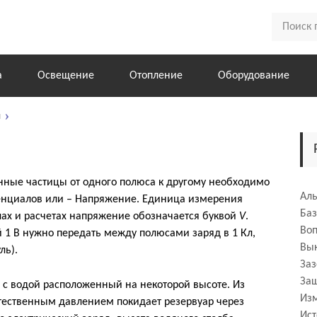
а
Освещение
Отопление
Оборудование
ы
нные частицы от одного полюса к другому необходимо
Аль
енциалов или – Напряжение. Единица измерения
Ба
улах и расчетах напряжение обозначается буквой
V
.
Во
 1 В нужно передать между полюсами заряд в 1 Кл,
Вык
ль).
За
За
 с водой расположенный на некоторой высоте. Из
Из
стественным давлением покидает резервуар через
Ист