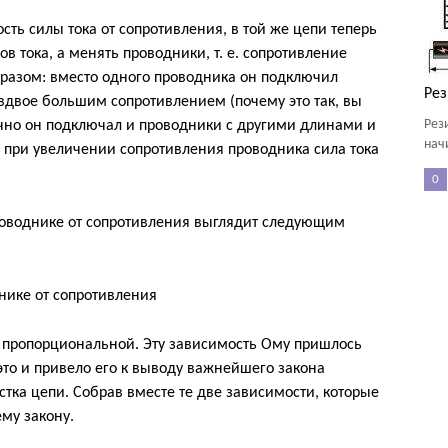
ть силы тока от сопротивления, в той же цепи теперь
в тока, а менять проводники, т. е. сопротивление
бразом: вместо одного проводника он подключил
Рез
с вдвое большим сопротивлением (почему это так, вы
Рез
ично он подключал и проводники с другими длинами и
нач
 е. при увеличении сопротивления проводника сила тока
0
роводнике от сопротивления выглядит следующим
днике от сопротивления
о пропорциональной. Эту зависимость Ому пришлось
это и привело его к выводу важнейшего закона
тка цепи. Собрав вместе те две зависимости, которые
му закону.