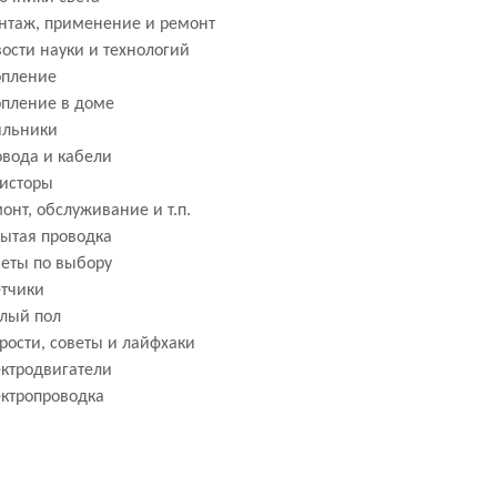
нтаж, применение и ремонт
ости науки и технологий
опление
пление в доме
яльники
вода и кабели
исторы
онт, обслуживание и т.п.
ытая проводка
еты по выбору
тчики
лый пол
рости, советы и лайфхаки
ктродвигатели
ктропроводка