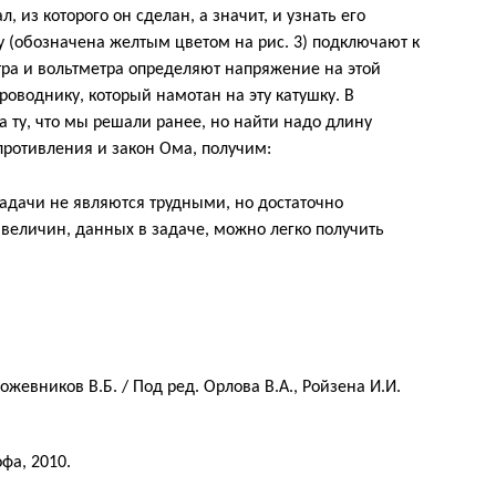
 из которого он сделан, а значит, и узнать его
у (обозначена желтым цветом на рис. 3) подключают к
ра и вольтметра определяют напряжение на этой
проводнику, который намотан на эту катушку. В
а ту, что мы решали ранее, но найти надо длину
противления и закон Ома, получим:
 задачи не являются трудными, но достаточно
 величин, данных в задаче, можно легко получить
ожевников В.Б. / Под ред. Орлова В.А., Ройзена И.И.
фа, 2010.