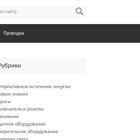
Проводка
Рубрики
тернативные источники энергии
зовые знания
просы
лючатели и розетки
земление
щитное оборудование
мерительное оборудование
очники света