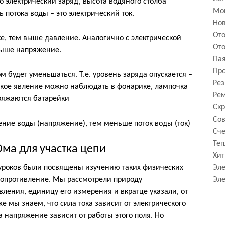
то электрический заряд, высота водяного столба
Мо
ь потока воды – это электрический ток.
Нов
От
е, тем выше давление. Аналогично с электрической
Ото
выше напряжение.
Па
Про
м будет уменьшаться. Т.е. уровень заряда опускается –
Рез
кое явление можно наблюдать в фонарике, лампочка
Рем
зряжаются батарейки
Скр
Сов
ние воды (напряжение), тем меньше поток воды (ток)
Сче
Теп
Ома для участка цепи
Хит
уроков были посвящены изучению таких физических
Эле
 сопротивление. Мы рассмотрели природу
Эле
вления, единицу его измерения и вкратце указали, от
е мы знаем, что сила тока зависит от электрического
а напряжение зависит от работы этого поля. Но