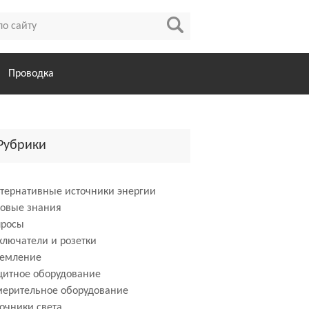
Проводка
Рубрики
тернативные источники энергии
зовые знания
просы
лючатели и розетки
земление
щитное оборудование
мерительное оборудование
очники света