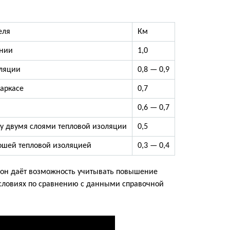
еля
Км
ении
1,0
оляции
0,8 — 0,9
каркасе
0,7
0,6 — 0,7
у двумя слоями тепловой изоляции
0,5
ошей тепловой изоляцией
0,3 — 0,4
о он даёт возможность учитывать повышение
условиях по сравнению с данными справочной