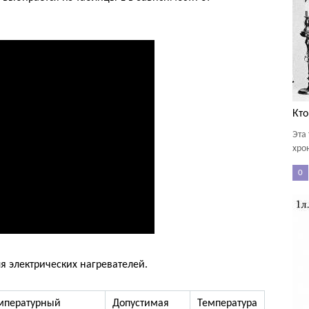
Кто
Эта
хро
0
 электрических нагревателей.
мпературный
Допустимая
Температура