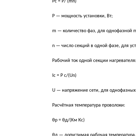
Рс = Р/ (mn)
P — мощность установки, Вт;
m — количество фаз, для однофазной m
n — число секций в одной фазе, для уст
Рабочий ток одной секции нагревателя
Ic = P с/(Un)
U — напряжение сети, для однофазных 
Расчётная температура проволоки:
θр = θд/(Км Кс)
θд — допустимая рабочая температура,