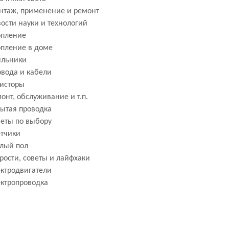
нтаж, применение и ремонт
ости науки и технологий
опление
пление в доме
яльники
вода и кабели
исторы
онт, обслуживание и т.п.
ытая проводка
еты по выбору
тчики
лый пол
рости, советы и лайфхаки
ктродвигатели
ктропроводка