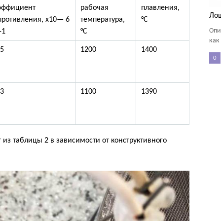
эффициент
рабочая
плавления,
Ло
противления, x10— 6
температура,
°C
Опи
-1
°C
как
,5
1200
1400
0
,3
1100
1390
из таблицы 2 в зависимости от конструктивного