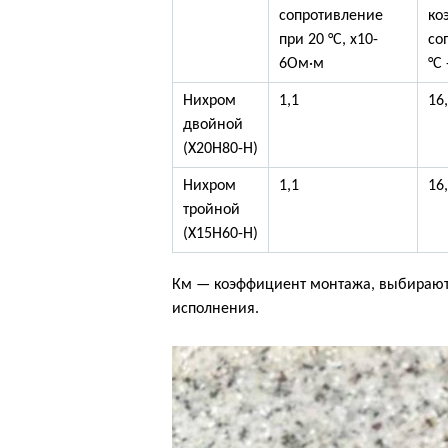
сопротивление
ко
при 20 °C, x10-
со
6Ом·м
°C 
Нихром
1,1
16
двойной
(Х20Н80-Н)
Нихром
1,1
16
тройной
(Х15Н60-Н)
Км — коэффициент монтажа, выбирают 
исполнения.