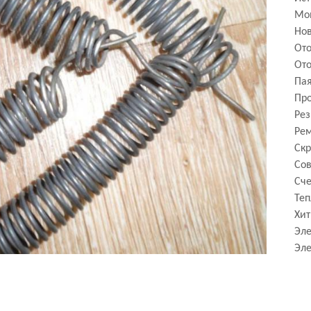
Мо
Нов
От
Ото
Па
Про
Рез
Рем
Скр
Сов
Сче
Теп
Хит
Эле
Эле