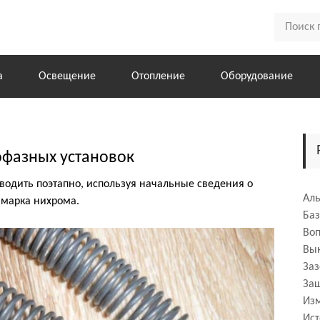
а
Освещение
Отопление
Оборудование
офазных установок
оводить поэтапно, используя начальные сведения о
Аль
 марка нихрома.
Ба
Во
Вык
За
За
Из
Ист