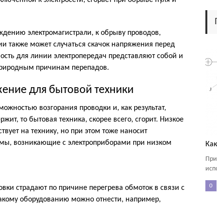
люченной к электросети, сгорает при обрыве нуля и
ждению электромагистрали, к обрыву проводов,
ии также может случаться скачок напряжения перед
ость для линии электропередач представляют собой и
 природным причинам перепадов.
ение для бытовой техники
ожностью возгорания проводки и, как результат,
жит, то бытовая техника, скорее всего, сгорит. Низкое
вует на технику, но при этом тоже наносит
мы, возникающие с электроприборами при низком
Как
При
исп
0
вки страдают по причине перегрева обмоток в связи с
акому оборудованию можно отнести, например,