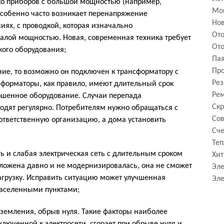
о приборов с большой мощностью (например,
Мо
Особенно часто возникает перенапряжение
Нов
иях, с проводкой, которая изначально
От
алой мощностью. Новая, современная техника требует
Ото
кого оборудования;
Па
Про
ние, то возможно он подключен к трансформатору с
Рез
сформаторы, как правило, имеют длительный срок
Рем
ошенное оборудование. Случаи перепада
Скр
одят регулярно. Потребителям нужно обращаться с
Сов
ответственную организацию, а дома установить
Сче
Теп
 и слабая электрическая сеть с длительным сроком
Хит
оложена давно и не модернизировалась, она не сможет
Эле
рузку. Исправить ситуацию может улучшенная
Эле
населенными пунктами;
земления, обрыв нуля. Такие факторы наиболее