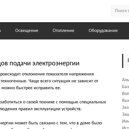
а
Освещение
Отопление
Оборудование
ов подачи электроэнергии
происходит отклонение показателя напряжения
Аль
техногенные. Чаще всего ситуация не зависит от
Ба
к можно быстрее исправить ее.
Во
Вык
озаботиться о своей технике с помощью специальных
За
блюдения правил эксплуатации устройств.
За
Из
ергии может быть связано с тем, что в доме было
Ист