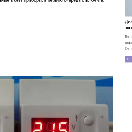
енные в сеть приборы, в первую очередь отключите:
Диз
экс
Вкл
пом
Оття
0