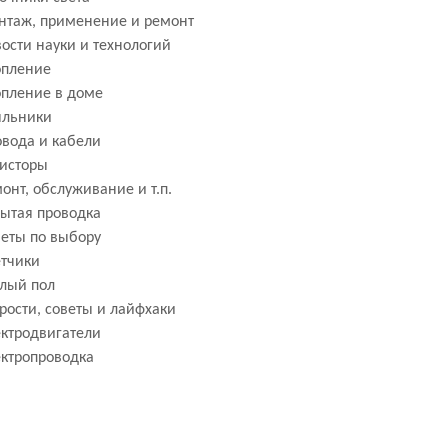
нтаж, применение и ремонт
ости науки и технологий
опление
пление в доме
яльники
вода и кабели
исторы
онт, обслуживание и т.п.
ытая проводка
еты по выбору
тчики
лый пол
рости, советы и лайфхаки
ктродвигатели
ктропроводка