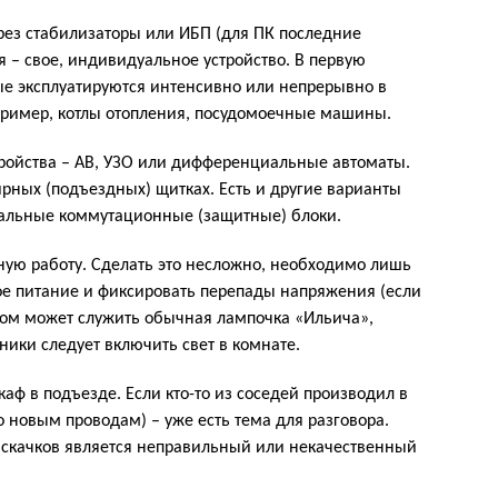
рез стабилизаторы или ИБП (для ПК последние
я – свое, индивидуальное устройство. В первую
рые эксплуатируются интенсивно или непрерывно в
пример, котлы отопления, посудомоечные машины.
ройства – АВ, УЗО или дифференциальные автоматы.
ирных (подъездных) щитках. Есть и другие варианты
иальные коммутационные (защитные) блоки.
ную работу. Сделать это несложно, необходимо лишь
ое питание и фиксировать перепады напряжения (если
ром может служить обычная лампочка «Ильича»,
ники следует включить свет в комнате.
аф в подъезде. Если кто-то из соседей производил в
о новым проводам) – уже есть тема для разговора.
скачков является неправильный или некачественный