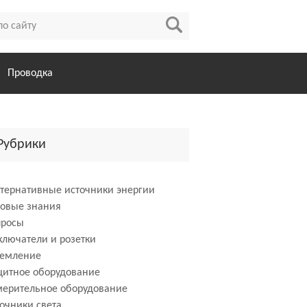
Проводка
Рубрики
тернативные источники энергии
зовые знания
просы
лючатели и розетки
земление
щитное оборудование
мерительное оборудование
очники света